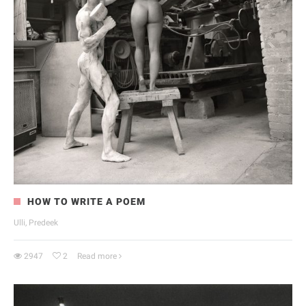
HOW TO WRITE A POEM
Ulli, Predeek
2947
2
Read more