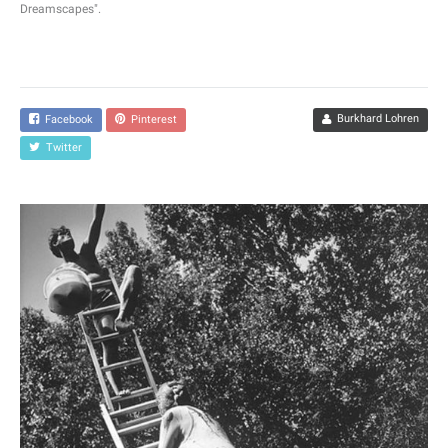
Dreamscapes".
Burkhard Lohren
Facebook
Pinterest
Twitter