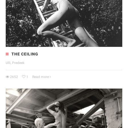
THE CEILING
Ulli, Predeek
2652
1
Read more